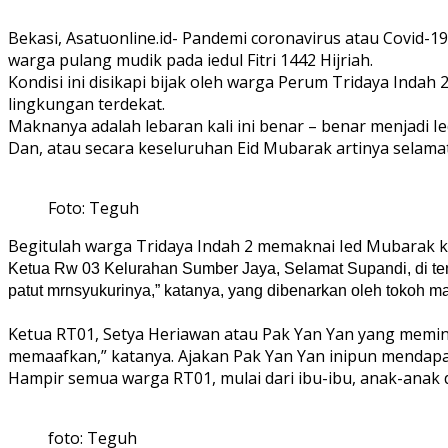
Bekasi, Asatuonline.id- Pandemi coronavirus atau Covid-
warga pulang mudik pada iedul Fitri 1442 Hijriah.
Kondisi ini disikapi bijak oleh warga Perum Tridaya Inda
lingkungan terdekat.
Maknanya adalah lebaran kali ini benar – benar menjadi I
Dan, atau secara keseluruhan Eid Mubarak artinya selamat
Foto: Teguh
Begitulah warga Tridaya Indah 2 memaknai Ied Mubarak ka
Ketua Rw 03 Kelurahan Sumber Jaya, Selamat Supandi, di tengah
patut mrnsyukurinya,” katanya, yang dibenarkan oleh tokoh mas
Ketua RT01, Setya Heriawan atau Pak Yan Yan yang meminp
memaafkan,” katanya. Ajakan Pak Yan Yan inipun mendapat
Hampir semua warga RT01, mulai dari ibu-ibu, anak-anak
foto: Teguh