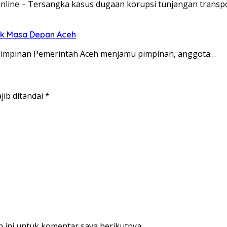
Online – Tersangka kasus dugaan korupsi tunjangan transp
uk Masa Depan Aceh
n pimpinan Pemerintah Aceh menjamu pimpinan, anggota…
jib ditandai
*
 ini untuk komentar saya berikutnya.