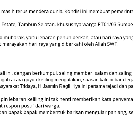
19 masih terus mendera dunia. Kondisi ini membuat pemeri
h 2 Estate, Tambun Selatan, khususnya warga RT01/03 Sumber
ed mubarak, yaitu lebaran penuh berkah, atau hari raya yan
 merayakan hari raya yang diberkahi oleh Allah SWT.
li ini, dengan berkumpul, saling memberi salam dan saling
 acara guyub keliling mengatakan, suasan kali ini baru terjadi
yarakat Tridaya, H Jasmin Ragil. “Iya ini pertama tejadi dan pa
in lebaran keliling ini tak henti memberikan kata penyema
 respon postif dari warga.
 dan bapak bapak membentuk barisan mengular panjang, se