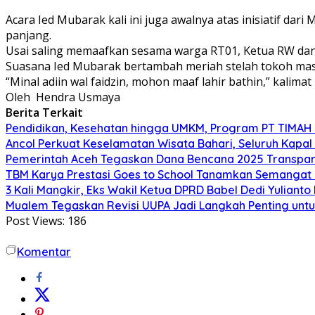
Acara Ied Mubarak kali ini juga awalnya atas inisiatif 
panjang.
Usai saling memaafkan sesama warga RT01, Ketua RW da
Suasana Ied Mubarak bertambah meriah stelah tokoh mas
“Minal adiin wal faidzin, mohon maaf lahir bathin,” kalima
Oleh Hendra Usmaya
Berita Terkait
Pendidikan, Kesehatan hingga UMKM, Program PT TIMAH
Ancol Perkuat Keselamatan Wisata Bahari, Seluruh Kapal 
Pemerintah Aceh Tegaskan Dana Bencana 2025 Transpar
TBM Karya Prestasi Goes to School Tanamkan Semangat Lit
3 Kali Mangkir, Eks Wakil Ketua DPRD Babel Dedi Yuliant
Mualem Tegaskan Revisi UUPA Jadi Langkah Penting unt
Post Views:
186
Komentar